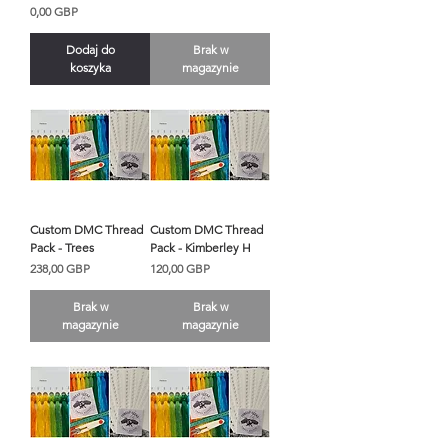
Cena
0,00 GBP
Dodaj do
Brak w
koszyka
magazynie
Custom DMC Thread
Custom DMC Thread
Pack - Trees
Pack - Kimberley H
Cena
Cena
238,00 GBP
120,00 GBP
Brak w
Brak w
magazynie
magazynie