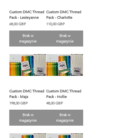
Custom DMC Thread
Custom DMC Thread
Pack - Lesleyanne
Pack - Charlotte
Cena
Cena
68,00 GBP
110,00 GBP
Brak w
Brak w
magazynie
magazynie
Custom DMC Thread
Custom DMC Thread
Pack - Maja
Pack - Hollie
Cena
Cena
198,00 GBP
48,00 GBP
Brak w
Brak w
magazynie
magazynie