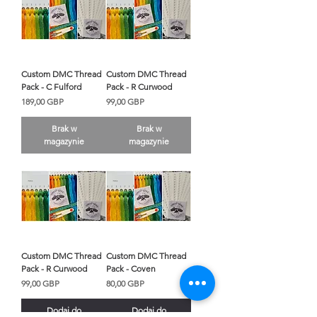
Custom DMC Thread
Custom DMC Thread
Pack - C Fulford
Pack - R Curwood
Cena
Cena
189,00 GBP
99,00 GBP
Brak w
Brak w
magazynie
magazynie
Custom DMC Thread
Custom DMC Thread
Pack - R Curwood
Pack - Coven
Cena
Cena
99,00 GBP
80,00 GBP
Dodaj do
Dodaj do